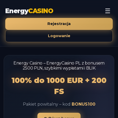
Energy
CASINO
☰
Rejestracja
Logowanie
Energy Casino – EnergyCasino PL z bonusem
2500 PLN, szybkimi wypłatami i BLIK
100% do 1000 EUR + 200
FS
Pakiet powitalny – kod
BONUS100