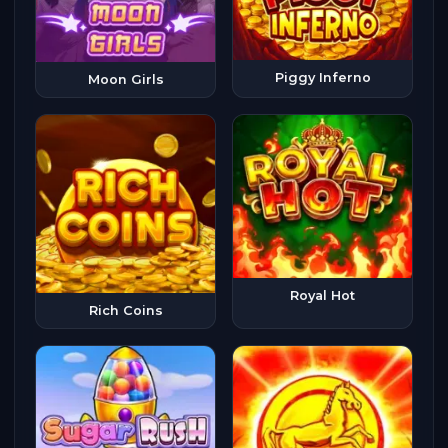
Piggy Inferno
Moon Girls
Royal Hot
Rich Coins