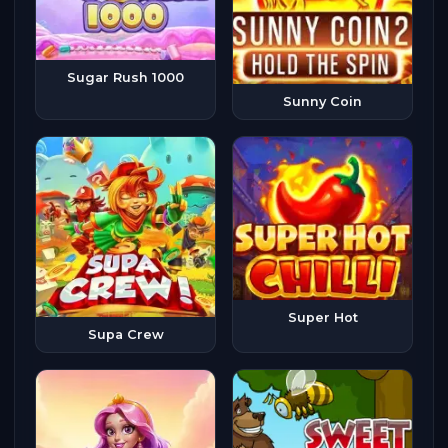
Sugar Rush 1000
Sunny Coin
Super Hot
Supa Crew