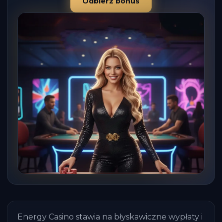
Odbierz bonus
Energy Casino stawia na błyskawiczne wypłaty i